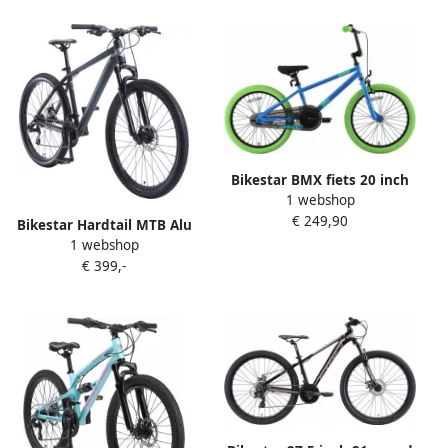
Bikestar BMX fiets 20 inch
1 webshop
kinderfiets vanaf 6 jaar
€ 249,90
blauw groen
Bikestar Hardtail MTB Alu
1 webshop
Sport L 27 5 Inch 21 Speed
€ 399,-
Blauwgrijs