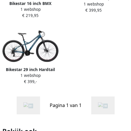
Bikestar 16 inch BMX
1 webshop
hardtail MTB Sport blauw
1 webshop
kinderfiets blauw groen
€ 399,95
oranje
€ 219,95
Bikestar 29 inch Hardtail
1 webshop
Alu MTB 21 speed blauw
€ 399,-
grijs
Pagina 1 van 1