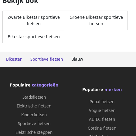
Bekijk ook
Zwarte Bikestar sportieve
Groene Bikestar sportieve
fietsen
fietsen
Bikestar sportieve fietsen
Bikestar
Sportieve fietsen
Blauw
Populaire
categorieën
Populaire
merken
Stadsfietsen
Popal fietsen
Elektrische fietsen
Vogue fietsen
Kinderfietsen
ALTEC fietsen
Sportieve fietsen
Cortina fietsen
Elektrische steppen