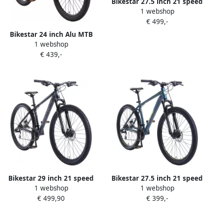
Bikestar 27.5 inch 21 speed
1 webshop
hardtail Sport MTB blauw
€ 499,-
roze
Bikestar 24 inch Alu MTB
1 webshop
Fully 21 speed blauw
€ 439,-
Bikestar 29 inch 21 speed
Bikestar 27.5 inch 21 speed
1 webshop
1 webshop
hardtail Sport MTB blauw
hardtail Sport MTB blauw
€ 499,90
€ 399,-
geel