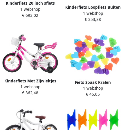
Kinderfiets 20 inch sfiets
Kinderfiets Loopfiets Buiten
1 webshop
sfiets Buiten Spelen Stalen
1 webshop
spelen Verstelbare
€ 693,02
Frame 20 Zoll Donkerblauw
€ 353,88
onderdelen 12 inch Wit
Kinderfiets Met Zijwieltjes
Fiets Spaak Kralen
1 webshop
Loopfiets Kinderen Eerste
1 webshop
Fietsdecoratie Wiel
€ 362,48
Fietservaring Verstelbare
€ 45,05
Kinderfiets Versieren
Handvatten 12 inch Roze
Hartvormig Ontwerp 1 Zak
Kleurrijk