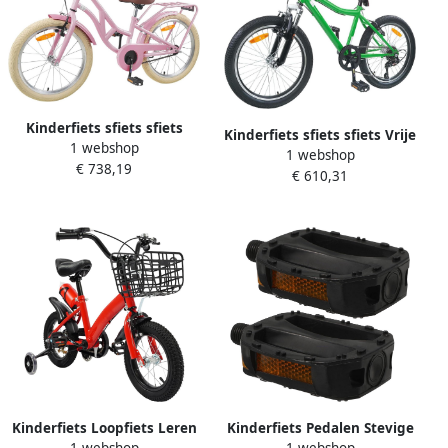
Kinderfiets sfiets sfiets
Kinderfiets sfiets sfiets Vrije
1 webshop
Fietsen Leren Verstelbaar
1 webshop
Tijd 6 Versnellingen 20 inch
€ 738,19
Zadel Stuur 24 inch
€ 610,31
Groen
Lichtroze
Kinderfiets Loopfiets Leren
Kinderfiets Pedalen Stevige
1 webshop
1 webshop