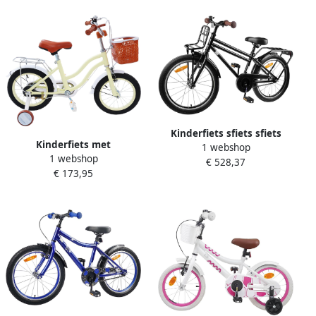
Kenmerk
Kinderfiets sfiets sfiets
Kinderfiets met
1 webshop
Veilig Fietsen Robuust
1 webshop
steunwielen Loopfiets voor
€ 528,37
Stalen Frame 18 inch Zwart
€ 173,95
peuters Leren fietsen In
hoogte verstelbaar 14 inch
Roze