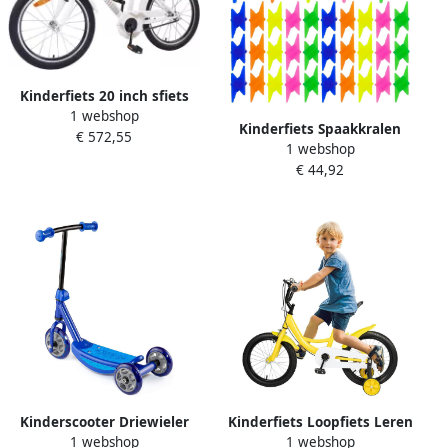
Kinderfiets 20 inch sfiets
1 webshop
sfiets Actief Buiten Spelen
Kinderfiets Spaakkralen
€ 572,55
Traploos Verstelbaar 120-
1 webshop
Wieldecoraties Fiets
135 cm Wit
€ 44,92
Versieren Snelle Montage
Zonder Gereedschap 72
Stuks Kleuren
Kinderscooter Driewieler
Kinderfiets Loopfiets Leren
1 webshop
1 webshop
Step Buiten Spelen Hoge
Fietsen In Hoogte