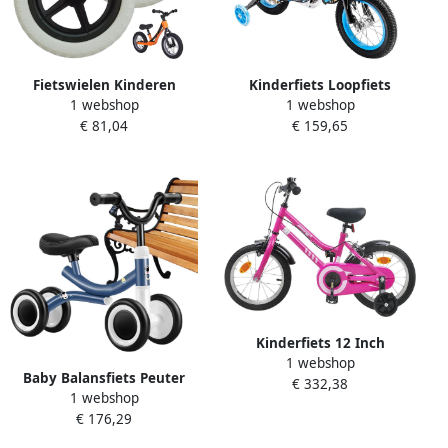
Fietswielen Kinderen
Kinderfiets Loopfiets
1 webshop
1 webshop
Loopfiets Wielen Fietsen
Peuterfiets Buiten Spelen
€ 81,04
€ 159,65
Leren Lichtgewicht Nylon
Dubbel Remsysteem 12
12 Inch Diameter Wit
inch Blauw
Kinderfiets 12 Inch
1 webshop
Klassieke kinderfiets Buiten
Baby Balansfiets Peuter
€ 332,38
rijden Stevige stalen
1 webshop
Loopfiets Buiten Spelen
constructie 85-100 cm
€ 176,29
Letselvrij Ontwerp
lengte Roze Zwart
51x41x18 cm Enkel