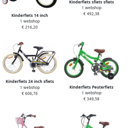
Kinderfiets sfiets sfiets
1 webshop
Fietstraining Dubbel
€ 492,38
Remsysteem 18 inch
Kinderfiets 14 inch
Donkerblauw
1 webshop
Loopfiets Kinderfiets Leren
€ 216,20
Fietsen Inclusief
Steunwielen 14 inch Beige
Kinderfiets 24 inch sfiets
Kinderfiets Peuterfiets
1 webshop
sfiets Buiten Avonturen
1 webshop
Avontuurlijke rit
€ 606,76
Stalen Frame 24 inch Zwart
€ 349,58
Verstelbaar stuur zadel 14
inch Groen