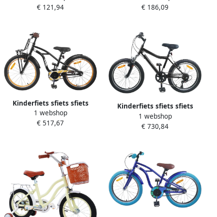
€ 121,94
€ 186,09
Stabiliteit 35 x 42 x 37 cm
Verstelbaar 16 inch Geel
Blauw
Kinderfiets sfiets sfiets
Kinderfiets sfiets sfiets
1 webshop
Veilig Fietsen Stalen Frame
1 webshop
Veilige Fietstochten
€ 517,67
16 inch Blauw
€ 730,84
Verstelbaar Stuur Zadel 24
inch Zwart