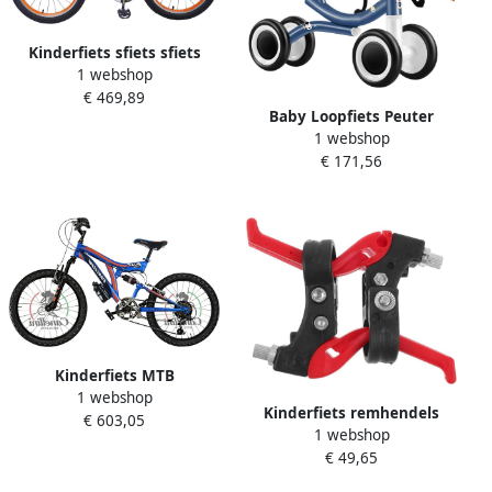
Kinderfiets sfiets sfiets
1 webshop
Fietstraining Spelen
€ 469,89
Robuust Stalen Frame 18
Baby Loopfiets Peuter
inch Oranje
1 webshop
Rijfiets Balans Leren
€ 171,56
Vierwiel Stabiliteit
51x41x18 cm Niet
gespecificeerd
Kinderfiets MTB
1 webshop
Mountainbike Kinder
Kinderfiets remhendels
€ 603,05
Buiten Spelen Full
1 webshop
Fiets hendels Veilig fietsen
Suspension 20 inch Blauw
€ 49,65
Lichtgewicht kunststof 125
Oranje
x 8 cm Zwart