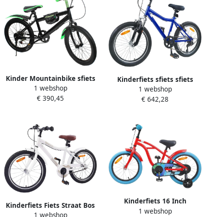
Kinder Mountainbike sfiets
Kinderfiets sfiets sfiets
1 webshop
sfiets Buiten Fietsen
1 webshop
Fietstraining en Avontuur
€ 390,45
Schijfrem 20 inch Groen
€ 642,28
Verstelbaar Stuur en Zadel
20 inch Donkerblauw
Kinderfiets 16 Inch
Kinderfiets Fiets Straat Bos
1 webshop
Klassieke Fiets Buiten
1 webshop
Uitjes Groeit Mee