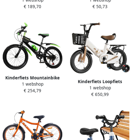
Fietsen Met d en
Pedalen Veilig Fietsen
€ 189,70
€ 50,73
Fleshouder 12 Inch Rood
Antislip Oppervlak 9 x 6.8 x
2.5 cm Violet
Kinderfiets Mountainbike
Kinderfiets Loopfiets
1 webshop
sfiets sfiets Buitenspelen
1 webshop
Peuterfiets Leren Fietsen
€ 254,79
Fietsen Koolstofstalen
€ 650,99
Dubbele Rem 18 inch Wit
Frame 20 inch Groen