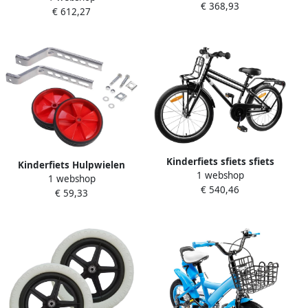
€ 368,93
Plezier Stalen Frame 112.5
€ 612,27
Verstelbaar 24 inch Wit
cm Rood
Kinderfiets sfiets sfiets
Kinderfiets Hulpwielen
1 webshop
Naar school fietsen Robuust
1 webshop
Zijwieltjes Fiets
€ 540,46
stalen frame 20 inch Zwart
€ 59,33
Oefenwielen Leren Fietsen
Universele Wielenset 12-20
Inch Rood