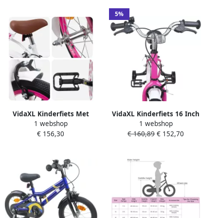
5%
VidaXL Kinderfiets Met
VidaXL Kinderfiets 16 Inch
1 webshop
1 webshop
Zijwieltjes 14 Inch voor 3-5
voor 4-6 jaar oud Roze Wit
€ 156,30
€ 160,89
€ 152,70
jaar oud Wit