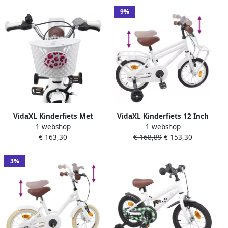
9%
VidaXL Kinderfiets Met
VidaXL Kinderfiets 12 Inch
1 webshop
1 webshop
Zijwieltjes 16 Inch voor 4-6
voor 2-4 jaar oud Wit
€ 163,30
€ 168,89
€ 153,30
jaar oud Wit
3%