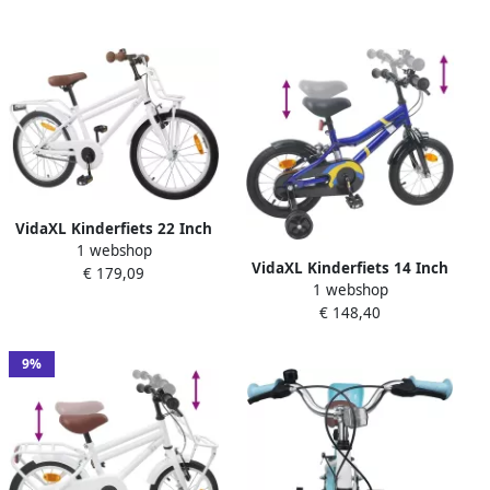
VidaXL Kinderfiets 22 Inch
1 webshop
voor 7-12 jaar oud Wit
VidaXL Kinderfiets 14 Inch
€ 179,09
1 webshop
voor 3-5 jaar oud Blauw wit
€ 148,40
9%