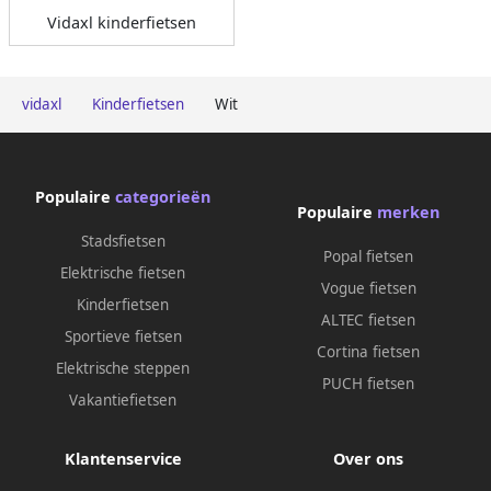
Vidaxl kinderfietsen
vidaxl
Kinderfietsen
Wit
Populaire
categorieën
Populaire
merken
Stadsfietsen
Popal fietsen
Elektrische fietsen
Vogue fietsen
Kinderfietsen
ALTEC fietsen
Sportieve fietsen
Cortina fietsen
Elektrische steppen
PUCH fietsen
Vakantiefietsen
Klantenservice
Over ons