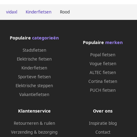
vidaxl
Kinderfietsen
Rood
Populaire
categorieën
Populaire
merken
Stadsfietsen
Popal fietsen
Elektrische fietsen
Vogue fietsen
Kinderfietsen
ALTEC fietsen
Sportieve fietsen
Cortina fietsen
Elektrische steppen
PUCH fietsen
Vakantiefietsen
Klantenservice
Over ons
Retourneren & ruilen
Inspiratie blog
Verzending & bezorging
Contact