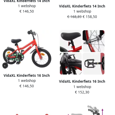
VidaXL Kinderfiets 14 Inch
1 webshop
voor 3-5 jaar oud Rood
VidaXL Kinderfiets 14 Inch
€ 146,50
1 webshop
voor 3-5 jaar oud Rood
€ 168,89
€ 158,50
VidaXL Kinderfiets 16 Inch
1 webshop
voor 4-6 jaar oud Rood
VidaXL Kinderfiets 16 Inch
€ 146,50
1 webshop
voor 4-6 jaar oud Blauw
€ 152,30
Zwart