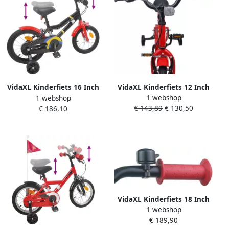
VidaXL Kinderfiets 12 Inch
VidaXL Kinderfiets 16 Inch
1 webshop
1 webshop
voor 2-4 jaar oud Rood
voor 4-6 jaar oud Zwart
€ 143,89
€ 130,50
€ 186,10
rood
VidaXL Kinderfiets 18 Inch
1 webshop
voor 5-7 jaar oud Blauw
€ 189,90
Zwart