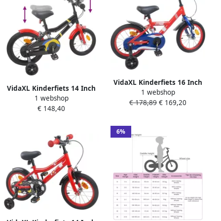
VidaXL Kinderfiets 16 Inch
VidaXL Kinderfiets 14 Inch
1 webshop
voor 4-6 jaar oud Rood
1 webshop
voor 3-5 jaar oud Zwart
€ 178,89
€ 169,20
€ 148,40
rood
6%