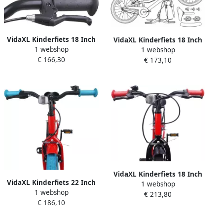
VidaXL Kinderfiets 18 Inch
VidaXL Kinderfiets 18 Inch
1 webshop
1 webshop
voor 5-7 jaar oud Zwart
voor 5-7 jaar oud Rood
€ 166,30
€ 173,10
rood
VidaXL Kinderfiets 18 Inch
VidaXL Kinderfiets 22 Inch
1 webshop
voor 5-7 jaar oud Rood
1 webshop
voor 7-12 jaar oud Rood
€ 213,80
€ 186,10