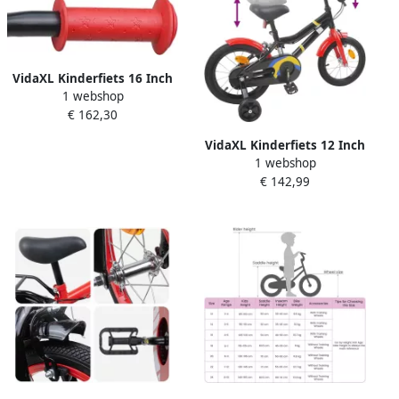
VidaXL Kinderfiets 16 Inch
1 webshop
voor 4-6 jaar oud Rood
€ 162,30
VidaXL Kinderfiets 12 Inch
1 webshop
voor 2-4 jaar oud Zwart
€ 142,99
rood