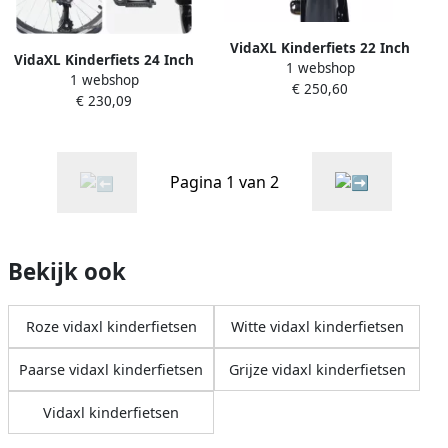
VidaXL Kinderfiets 22 Inch
VidaXL Kinderfiets 24 Inch
1 webshop
voor 7-12 jaar oud Rood en
1 webshop
6-Snelheid voor 8-12 jaar
€ 250,60
Zwart
€ 230,09
oud Rood
Pagina 1 van 2
Bekijk ook
Roze vidaxl kinderfietsen
Witte vidaxl kinderfietsen
Paarse vidaxl kinderfietsen
Grijze vidaxl kinderfietsen
Vidaxl kinderfietsen