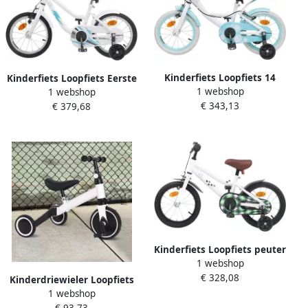
Kinderfiets Loopfiets 14
Kinderfiets Loopfiets Eerste
1 webshop
inch Eerste Fietsavonturen
1 webshop
fietsavonturen Verstelbaar
€ 343,13
Stalen Frame 14 inch Wit
€ 379,68
stuur 16 inch Wit
Kinderfiets Loopfiets peuter
1 webshop
Leren fietsen Verstelbaar
€ 328,08
stuur en zadel 14 inch Wit
Kinderdriewieler Loopfiets
1 webshop
3-in-1 fiets Baby Balans