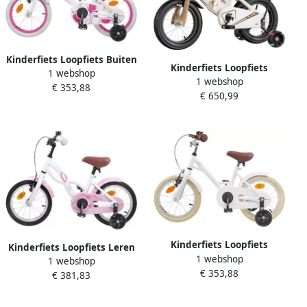
Kinderfiets Loopfiets Buiten
Kinderfiets Loopfiets
1 webshop
spelen Verstelbare
1 webshop
Peuterfiets Leren Fietsen
€ 353,88
onderdelen 12 inch Wit
€ 650,99
Dubbele Rem 18 inch Wit
Kinderfiets Loopfiets
Kinderfiets Loopfiets Leren
1 webshop
Fietsplezier Buiten rijden
1 webshop
Fietsen Verstelbaar Zadel
€ 353,88
Klassiek ontwerp 14 inch
€ 381,83
en Stuur 16 inch Wit
Wit