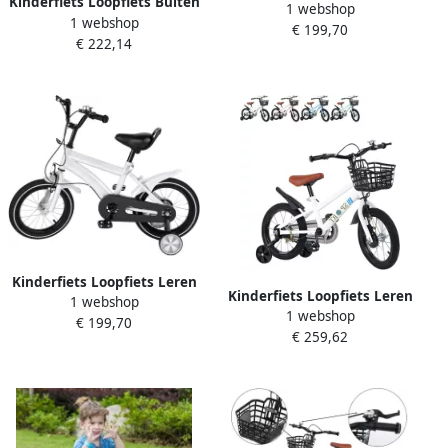
Kinderfiets Loopfiets Buiten
1 webshop
Fietsen In Hoogte
1 webshop
spelen Dubbele rem 14 inch
€ 199,70
Verstelbaar 14 Inch Wit
€ 222,14
Wit
Kinderfiets Loopfiets Leren
Kinderfiets Loopfiets Leren
1 webshop
Fietsen In Hoogte
1 webshop
Fietsen Steunwielen
€ 199,70
Verstelbaar 14 Inch Wit
€ 259,62
Inclusief 12-16 Inch Wit