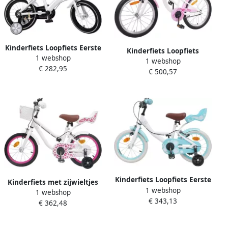
Kinderfiets Loopfiets Eerste
Kinderfiets Loopfiets
1 webshop
fietsavontuur Verstelbaar
1 webshop
Ontdekken en Spelen
€ 282,95
ontwerp 14 inch Wit
€ 500,57
Verstelbaar voor Groei 18
inch Wit
Kinderfiets Loopfiets Eerste
Kinderfiets met zijwieltjes
1 webshop
Fietsavonturen Stalen
1 webshop
Loopfiets voor kinderen
€ 343,13
Frame 14 inch Wit
€ 362,48
Leren fietsen Verstelbaar
zadel en stuur 12 inch Wit