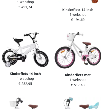
1 webshop
Peuterfiets Leren Fietsen
€ 491,74
Stabiel Stalen Frame 18 inch
Kinderfiets 12 inch
Wit
1 webshop
Loopfiets met steunwielen
€ 194,69
Leren fietsen Stevig frame
12 inch Wit
Kinderfiets 14 inch
Kinderfiets met
1 webshop
Loopfiets Kinderrijwiel
1 webshop
steunwielen Loopfiets voor
€ 282,95
Leren Fietsen Verstelbaar
€ 517,43
kinderen Fietsen leren
Zadel en Stuur 14 Zoll Wit
Verstelbaar zadel en stuur
20 inch Wit