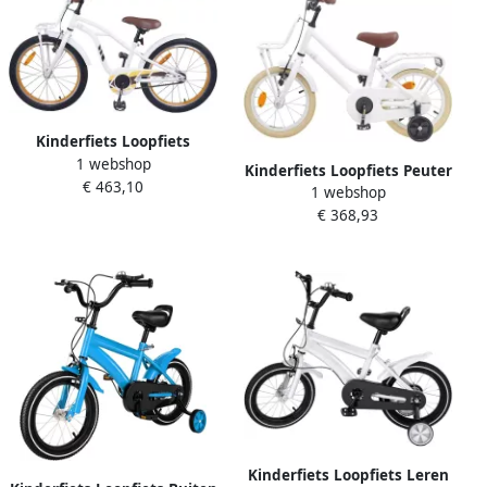
Kinderfiets Loopfiets
1 webshop
Fietstraining Lage instap 18
Kinderfiets Loopfiets Peuter
€ 463,10
inch Wit
1 webshop
Buiten Spelen Stevig Stalen
€ 368,93
Frame 12 Inch Wit
Kinderfiets Loopfiets Leren