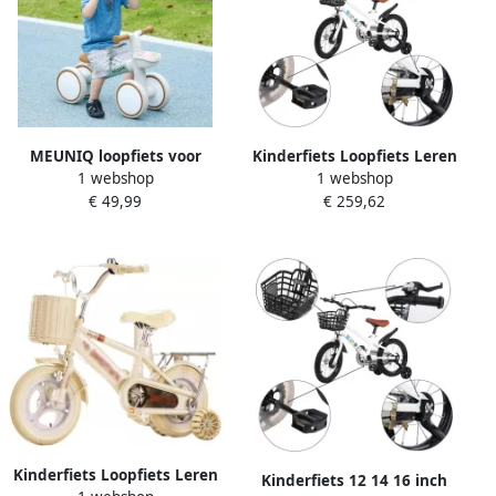
MEUNIQ loopfiets voor
Kinderfiets Loopfiets Leren
1 webshop
1 webshop
kinderen 1-3 jaar met
Fietsen Met Steunwielen 12
€ 49,99
€ 259,62
verstelbaar zadel
inch Wit
fluisterwielen afneembare
d 56 x 27 x 39 cm tot 20 kg
wit en groen
Kinderfiets Loopfiets Leren
Kinderfiets 12 14 16 inch