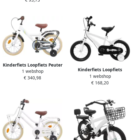
€ 93,73
Trainen Verstelbaar Zadel
15 kg capaciteit Wit
Kinderfiets Loopfiets Peuter
Kinderfiets Loopfiets
1 webshop
Leren Fietsen Verstelbaar
1 webshop
Oefenfiets Kind Leren
€ 340,98
Zadel 12 inch Wit
€ 168,20
Fietsen Twee-in-één
Ontwerp 14 Inch Wit