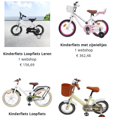
Kinderfiets met zijwieltjes
1 webshop
Loopfiets Kinderenfiets
Kinderfiets Loopfiets Leren
€ 362,48
Leren fietsen Verstelbare
1 webshop
Fietsen Verstelbaar Zadel
handvatten en zadel 12
€ 156,69
14 inch Wit
inch Wit
Kinderfiets Loopfiets