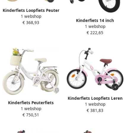
Kinderfiets Loopfiets Peuter
1 webshop
Buiten Spelen Stalen Frame
Kinderfiets 14 inch
€ 368,93
12 inch Wit
1 webshop
Loopfiets Meisjesjongens
€ 222,65
Leren Fietsen Dubbel
Remsysteem 14 inch Wit
Kinderfiets Loopfiets Leren
Kinderfiets Peuterfiets
1 webshop
Fietsen Verstelbaar Zadel
1 webshop
Loopfiets Leren Fietsen
€ 381,83
16 inch Wit
€ 750,51
Dubbele Handrem 18 inch
Wit