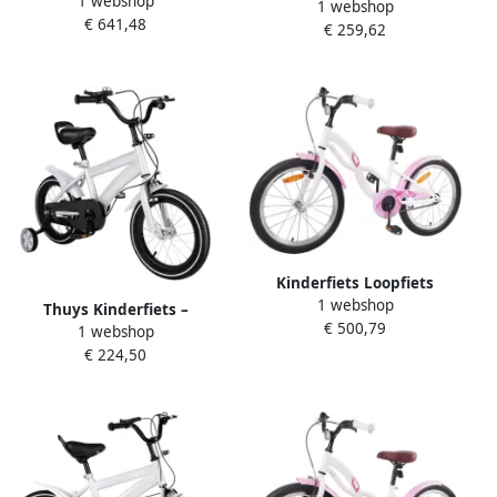
1 webshop
Fietsen Met Zijwieltjes en
1 webshop
met zijwielen loopfiets
€ 641,48
dje 16 inch Wit
€ 259,62
functie en terugtraprem
voor 2-8 jaar
Kinderfiets Loopfiets
1 webshop
Fietstraining Verstelbaar
Thuys Kinderfiets –
€ 500,79
stuur 18 inch Wit
1 webshop
Kinderfiets vanaf 3 jaar –
€ 224,50
Loopfiets – Wit 100cm x
45cm x 55cm