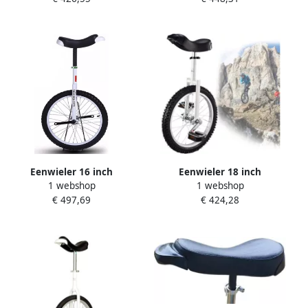
Inch Wieldiameter Wit
Eenwieler 16 inch
Eenwieler 18 inch
1 webshop
1 webshop
Balansfiets Oefenfiets
Balansfiets Loopfiets
€ 497,69
€ 424,28
Fitness en Balans Extra
Zelfbalans Oefenen Antislip
dikke band Verstelbaar 68-
Bergbanden 16-24 inch Wit
85cm Wit