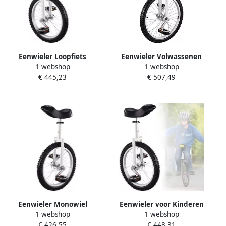
Eenwieler Loopfiets
Eenwieler Volwassenen
1 webshop
1 webshop
Balansfiets Buitensporten
Balans Hometrainer Sport
€ 445,23
€ 507,49
Antislip Bergbanden 18
en Vrije Tijd Verstelbare
inch Wit
Zadelhoogte 150 kg
Capaciteit Wit
Eenwieler Monowiel
Eenwieler voor Kinderen
1 webshop
1 webshop
Buitenactiviteit Antislip
Unicycle Balansfiets Buiten
€ 426,55
€ 448,31
pedalen 18 inch Wit
Sporten Antislip Banden 18