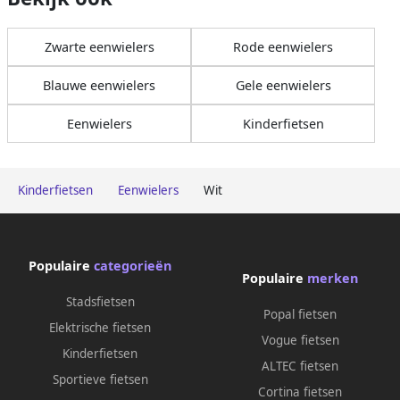
Zwarte eenwielers
Rode eenwielers
Blauwe eenwielers
Gele eenwielers
Eenwielers
Kinderfietsen
Kinderfietsen
Eenwielers
Wit
Populaire
categorieën
Populaire
merken
Stadsfietsen
Popal fietsen
Elektrische fietsen
Vogue fietsen
Kinderfietsen
ALTEC fietsen
Sportieve fietsen
Cortina fietsen