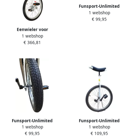
Funsport-Unlimited
1 webshop
Funsport Eenwieler 18 inch
€ 99,95
Wit
Eenwieler voor
1 webshop
Volwassenen Uniseks Wit
€ 366,81
Eén Maat
Funsport-Unlimited
Funsport-Unlimited
1 webshop
1 webshop
Funsport Eenwieler 16 inch
Funsport Eenwieler 24 Wit
€ 99,95
€ 109,95
Wit