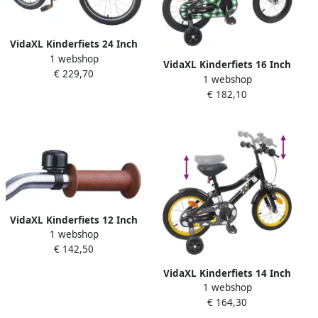
VidaXL Kinderfiets 24 Inch
1 webshop
voor 8-12 jaar oud Blauw
VidaXL Kinderfiets 16 Inch
€ 229,70
Zwart
1 webshop
voor 4-6 jaar oud Zwart
€ 182,10
VidaXL Kinderfiets 12 Inch
1 webshop
voor 2-4 jaar oud Zwart
€ 142,50
VidaXL Kinderfiets 14 Inch
1 webshop
voor 3-5 jaar oud Zwart
€ 164,30