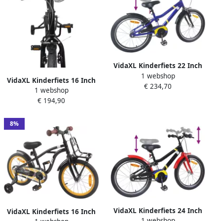
VidaXL Kinderfiets 22 Inch
1 webshop
voor 7-12 jaar oud Blauw
VidaXL Kinderfiets 16 Inch
€ 234,70
Zwart
1 webshop
voor 4-6 jaar oud Zwart
€ 194,90
8%
VidaXL Kinderfiets 24 Inch
VidaXL Kinderfiets 16 Inch
1 webshop
voor 8-12 jaar oud Zwart