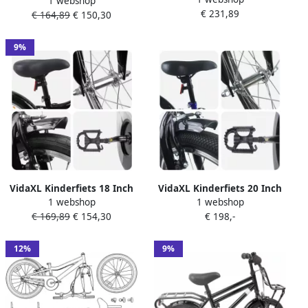
1 webshop
voor 4-6 jaar oud Zwart
€ 231,89
rood
€ 164,89
€ 150,30
9%
VidaXL Kinderfiets 18 Inch
VidaXL Kinderfiets 20 Inch
1 webshop
1 webshop
voor 5-7 jaar oud Zwart
voor 6-11 jaar oud Blauw
€ 169,89
€ 154,30
€ 198,-
Zwart
12%
9%