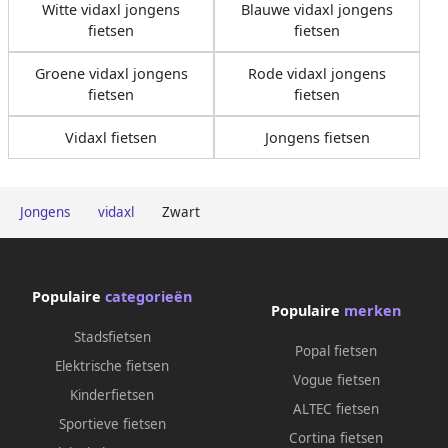
Witte vidaxl jongens
Blauwe vidaxl jongens
fietsen
fietsen
Groene vidaxl jongens
Rode vidaxl jongens
fietsen
fietsen
Vidaxl fietsen
Jongens fietsen
Jongens
vidaxl
Zwart
Populaire
categorieën
Populaire
merken
Stadsfietsen
Popal fietsen
Elektrische fietsen
Vogue fietsen
Kinderfietsen
ALTEC fietsen
Sportieve fietsen
Cortina fietsen