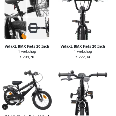
VidaXL BMX Fiets 20 Inch
VidaXL BMX Fiets 20 Inch
1 webshop
1 webshop
voor kinderen ouder dan 9
voor kinderen ouder dan 9
€ 222,34
€ 209,70
jaar Zwart
jaar Zwart