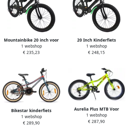
Mountainbike 20 inch voor
20 Inch Kinderfiets
1 webshop
1 webshop
kinderen met 6 7
Mountainbike voor en 7
€ 235,23
€ 248,15
versnellingen en schijfrem
Versnellingen Dubbele
Geschikt voor en
Schijfrem Geschikt voor 130-
150 cm
Aurelia Plus MTB Voor
Bikestar kinderfiets
1 webshop
kinderen 20 Inch 36 cm 6
1 webshop
Mountainbike alu 18 inch
€ 287,90
Versnellingen V-Brakes
€ 289,90
petrol
Lime