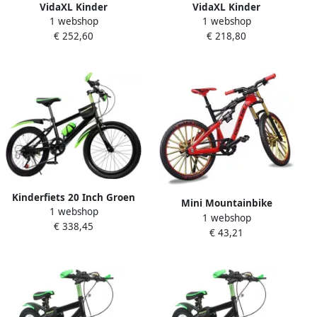
VidaXL Kinder
VidaXL Kinder
1 webshop
1 webshop
mountainbike 24 Inch 6-
mountainbike 20 Inch 6-
€ 252,60
€ 218,80
Speed voor 8-12 jaar oud
Speed voor 5-8 jaar oud
Groen
Groen
Kinderfiets 20 Inch Groen
Mini Mountainbike
1 webshop
Mountainbike voor en 6-13
1 webshop
Vingerfiets Leuk Miniatuur
€ 338,45
jaar
€ 43,21
Speelgoed voor Kinderen