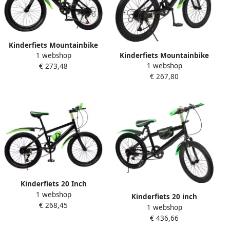
Kinderfiets Mountainbike
1 webshop
Kinderfiets Mountainbike
Stadsfiets Jongens Buiten
1 webshop
€ 273,48
Buitenritten Met drinkfles
Fietsen Dubbele
€ 267,80
20 inch Groen
Schijfremmen 130-150 cm
Groen
Kinderfiets 20 Inch
1 webshop
Mountainbike Fiets Buiten
Kinderfiets 20 inch
€ 268,45
Fietsen 7 Versnellingen 20
1 webshop
Jeugdfiets Mountainbike
Inch Felgroen
€ 436,66
Actief Buiten Spelen
Verstelbaar Zadel 6