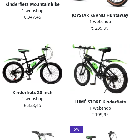
Kinderfiets Mountainbike
1 webshop
Jeugdfiets Outdoor
JOYSTAR KEANO Huntaway
€ 347,45
Avontuurlijke Ritten 6
1 webshop
Mountainbike 20 inch
Versnellingen Nauwkeurig
€ 239,99
Kinder MTB 7 Versnellingen
20 Inch Groen
Lichtgewicht Aluminium
Frame &
Kinderfiets 20 inch
1 webshop
mountainbike met 7
LUMÉ STORE Kinderfiets
€ 338,45
versnellingen voor en
1 webshop
Mountainbike Fatbike 7
€ 199,95
Versnellingen Antislip
Banden Opbergtas 20 Inch
130-150cm Zwart
5%