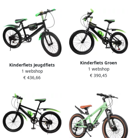
Versnellingen Groen
Kinderfiets Groen
Kinderfiets Jeugdfiets
1 webshop
Mountainbike Kinderen
1 webshop
Mountainbike Buiten
€ 390,45
Buiten Plezier 7
€ 436,66
Spelen 7 Versnellingen 20
Versnellingen
inch Groen
Schakelsysteem 20 Inch
Groen