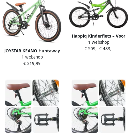
Happiq Kinderfiets – Voor
1 webshop
kinderen 5-13 jaar –
€ 509,-
€ 483,-
Mountainbike dubbele
JOYSTAR KEANO Huntaway
vering – 51 cm groen
1 webshop
Mountainbike 24 inch
€ 319,99
Kinder MTB 7 Versnellingen
Lichtgewicht Aluminium
Frame &