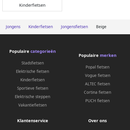
Kinderfietsen
Jongens
Kinderfietsen
Jongensfietsen
Beige
Populaire
categorieën
Populaire
merken
Stadsfietsen
Popal fietsen
Elektrische fietsen
Vogue fietsen
Kinderfietsen
ALTEC fietsen
Sportieve fietsen
Cortina fietsen
Elektrische steppen
PUCH fietsen
Vakantiefietsen
Klantenservice
Over ons