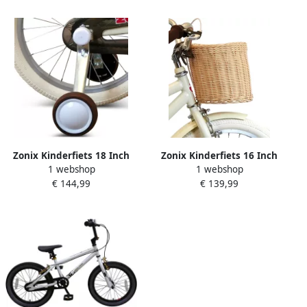
Zonix Kinderfiets 18 Inch
Zonix Kinderfiets 16 Inch
1 webshop
1 webshop
Jongensfiets – Licht Beige
Jongensfiets – Licht Beige
€ 144,99
€ 139,99
Met Zijwieltjes Leeftijd 5-7
Met Zijwieltjes Leeftijd 4-6
Jaar Kledingmaat 110-123
Jaar Kledingmaat 103-118