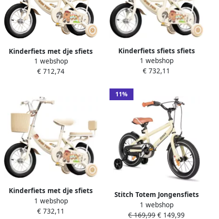
Kinderfiets sfiets sfiets
Kinderfiets met dje sfiets
1 webshop
Leren Fietsen Capybara
1 webshop
sfiets Leren Fietsen
€ 732,11
Patroon 12-20 Inch Beige
€ 712,74
Capybara Patroon 18 inch
Beige Groen
11%
Kinderfiets met dje sfiets
Stitch Totem Jongensfiets
1 webshop
sfiets Leren Fietsen
1 webshop
16 Inch Kinderfiets voor 4
€ 732,11
Capybara Patroon 20 inch
€ 169,99
€ 149,99
tot 7 Jaar Met Zijwieltjes