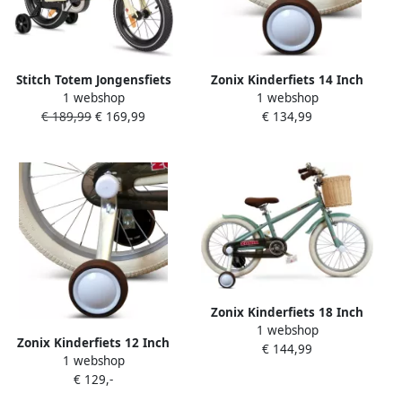
Stitch Totem Jongensfiets
Zonix Kinderfiets 14 Inch
1 webshop
1 webshop
18 Inch Kinderfiets voor 5
Jongensfiets – Licht Beige
€ 189,99
€ 169,99
€ 134,99
tot 9 Jaar Met Zijwieltjes
Met Zijwieltjes Leeftijd 3-5
Beige Geschikt voor
Jaar Kledingmaat 98-108
buitenactiviteiten in de
lente
Zonix Kinderfiets 18 Inch
1 webshop
Jongensfiets – Mintgroen
Zonix Kinderfiets 12 Inch
€ 144,99
Met Zijwieltjes Leeftijd 5-7
1 webshop
Jongensfiets – Licht Beige
Jaar Kledingmaat 110-123
€ 129,-
Met Zijwieltjes Leeftijd 2-4
Jaar Kledingmaat 90-105