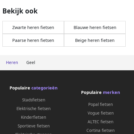
Bekijk ook
Zwarte heren fietsen
Blauwe heren fietsen
Paarse heren fietsen
Beige heren fietsen
Heren
Geel
Populaire
categorieën
Populaire
merken
Stadsfietsen
Popal fietsen
Elektrische fietsen
Vogue fietsen
Kinderfietsen
ALTEC fietsen
Sportieve fietsen
Cortina fietsen