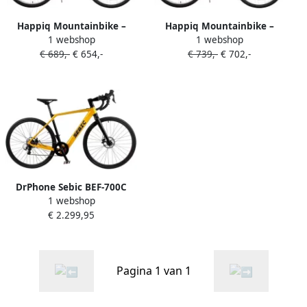
Happiq Mountainbike –
Happiq Mountainbike –
1 webshop
1 webshop
Voor en – 18 versnellingen
Voor en – 18 versnellingen
€ 689,-
€ 654,-
€ 739,-
€ 702,-
voorverende vork dubbele
voorverende vork dubbele
mechanische schijfrem – 66
mechanische schijfrem – 66
cm geel
cm geel
DrPhone Sebic BEF-700C
1 webshop
Gravel E-Bike – 36V 250W
€ 2.299,95
Bafang Motor – Verborgen
LG Accu 10Ah – Shimano 9-
Speed – 700C Aluminium
Frame – Koppel-Sensor –
Pagina 1 van 1
Schijfremmen – Slechts
16.5kg – Tot 25 km u