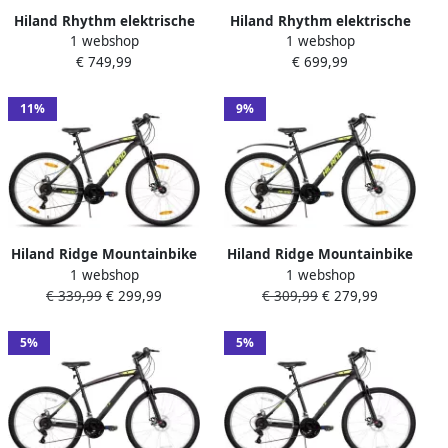
Hiland Rhythm elektrische
Hiland Rhythm elektrische
1 webshop
1 webshop
stadsfiets 26 inch 250W
stadsfiets 26 inch 250W
€ 749,99
€ 699,99
motor 60 km actieradius
motor 50km actieradius 36V
36V 10.4Ah accu Shi o 7-
7.8Ah accu Shi o 7-
versnellingen Unisex Geel
versnellingen Unisex Geel
11%
9%
Hiland Ridge Mountainbike
Hiland Ridge Mountainbike
1 webshop
1 webshop
27 Inch 18 Versnellingen
26 Inch 18 Versnellingen
€ 339,99
€ 299,99
€ 309,99
€ 279,99
Robuust Stalen Frame
Robuust Stalen Frame
Dubbele Schijfrem MTB voor
Dubbele Schijfrem MTB voor
&
&
5%
5%