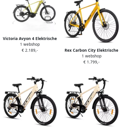
Victoria Avyon 4 Elektrische
1 webshop
trekkingfiets Bosch Accu
€ 2.189,-
Rex Carbon City Elektrische
625Wh 27 5 2023 geel Pro
1 webshop
Fiets 28 inch elektrische
€ 1.799,-
fiets unisex- stadsfiets
Achtermotor 250W SHI O 10
Versnellingen voor en