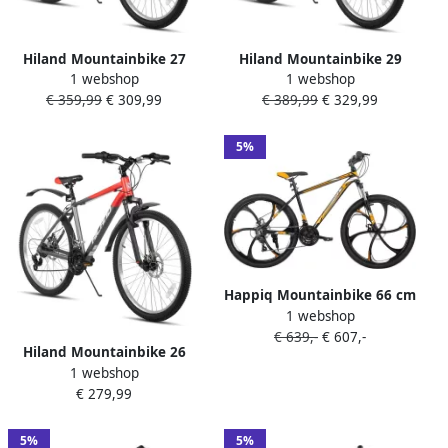
Hiland Mountainbike 27
Hiland Mountainbike 29
1 webshop
1 webshop
Inch 18 Versnellingen
Inch 18 Versnellingen
€ 359,99
€ 309,99
€ 389,99
€ 329,99
Mechanische Schijfrem
Mechanische Schijfrem
Verende Voorvork MTB voor
Verende Voorvork MTB voor
&
&
5%
Happiq Mountainbike 66 cm
1 webshop
– Voor en Off-Road en
€ 639,-
€ 607,-
Dagelijks Gebruik – 21
Hiland Mountainbike 26
Versnellingen MTB met
1 webshop
Inch 18 Versnellingen
Dubbele Mechanische
€ 279,99
Mechanische Schijfrem
Schijfrem – Aluminium
Verende Voorvork MTB voor
Frame met Spatborden –
&
5%
5%
Oranje