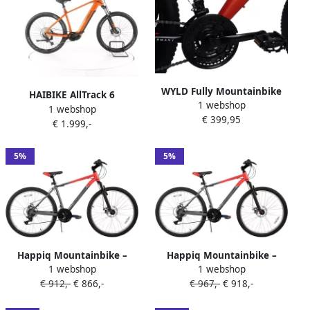
WYLD Fully Mountainbike
HAIBIKE AllTrack 6
1 webshop
26 Bliss – Oranje – 21
1 webshop
Elektrische hardtail
€ 399,95
versnellingen – Framemaat
€ 1.999,-
mountainbike Yamaha Accu
47 cm – Magnesium wielen
720Wh 29 2023
5%
5%
Happiq Mountainbike –
Happiq Mountainbike –
1 webshop
1 webshop
Voor heren en studenten –
Voor heren en studenten –
€ 912,-
€ 866,-
€ 967,-
€ 918,-
18 versnellingen voor- en
18 versnellingen voor- en
achterschijfremmen
achterschijfremmen