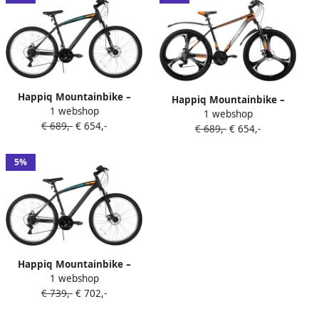
Happiq Mountainbike –
Happiq Mountainbike –
1 webshop
Voor en – 18 versnellingen
1 webshop
Voor en – 18 versnellingen 3
€ 689,-
€ 654,-
voorverende vork dubbele
€ 689,-
€ 654,-
spaken schijfremfiets –
mechanische schijfrem – 66
Aluminium Oranje 66 cm
cm oranje
5%
Happiq Mountainbike –
1 webshop
Voor en – 18 versnellingen
€ 739,-
€ 702,-
voorverende vork dubbele
mechanische schijfrem – 66