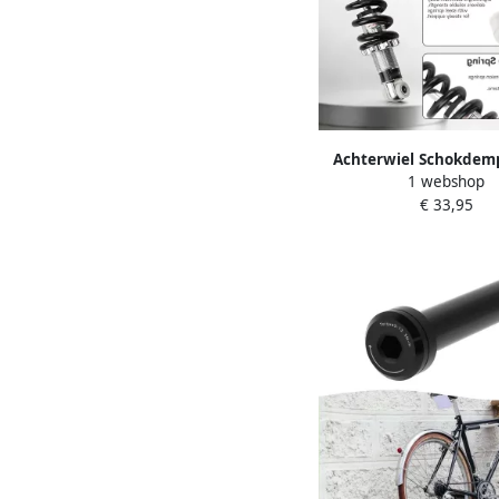
Achterwiel Schokdem
1 webshop
Mountainbikes 1
€ 33,95
Universele Schokdempe
voor ATV en Motorf
Verbeterde Ritten en St