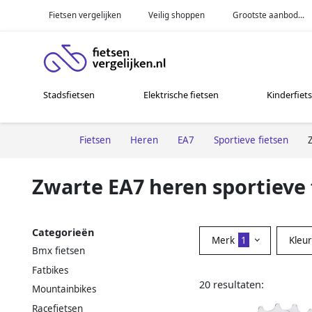
Fietsen vergelijken
Veilig shoppen
Grootste aanbod...
Stadsfietsen
Elektrische fietsen
Kinderfiet
Fietsen
Heren
EA7
Sportieve fietsen
Zwarte EA7 heren sportieve 
Categorieën
Merk
1
Kleu
Bmx fietsen
Fatbikes
20 resultaten:
Mountainbikes
Racefietsen