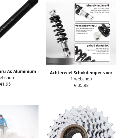
Thru As Aluminium
Achterwiel Schokdemper voor
ebshop
kas Vervangend
1 webshop
Mountainbikes 190 mm
 41,95
Compatibel met
€ 35,98
Universele Schokdemper en Veer
m Ideaal voor
voor ATV en Motorrijden
ike Racefiets