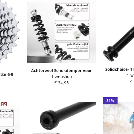
Solidchoice- 
Achterwiel Schokdemper voor
tte 6-9
1 w
124 mm Stee
1 webshop
Mountainbikes 190 mm
ij Staal
€
Onderdeel 
€ 34,95
Universele Schokdemper en Veer
 Duurzaam
M12x1 0 m
voor ATV en Motorfietsen
dvorm
Mountainb
Verbeterde Rijervaring en
g
31%
Stabiliteit