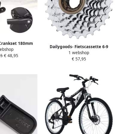
 Crankset 180mm
Dailygoods- Fietscassette 6-9
ebshop
ge Materialen
1 webshop
Versnellingen Roestvrij Staal
95
€ 48,95
Lichtgewicht
€ 57,95
Vrijloop MTB Racefiets Duurzaam
Krukarm Geschikt
Nauwkeurige Tandvorm
ektrische Fietsen
Fietsversnelling
karmen