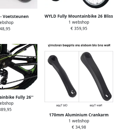
WYLD Fully Mountainbike 26 Bliss
- Voetsteunen
1 webshop
– Zwart Wit – 21 versnellingen –
ebshop
waardige
€ 359,95
Framemaat 47 cm
 48,95
gering Antislip
Geschikt voor
ikes E-bikes
g Gemakkelijk te
eren Pedalen
nbike Fully 26''
ebshop
-grün 21 Gänge RH
389,95
sium-Laufräder
170mm Aluminium Crankarm
1 webshop
Links voor Mountainbike
€ 34,98
Vervangingsonderdeel voor
Fietsen Zwart Duurzaam en