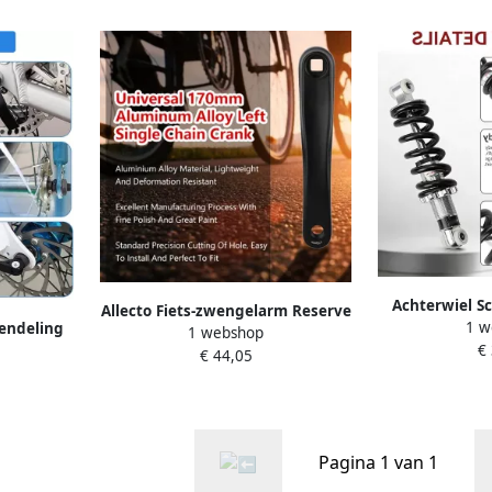
Achterwiel S
Allecto Fiets-zwengelarm Reserve
1 w
Mountain
rendeling
1 webshop
fiets-pedaalarm Zwart
€
Universele Sc
Geschikt
€ 44,05
Fietskrankstel Geschikt voor
voor ATV e
or- en
stadsfiets vouwfiets MTB e-bike
Versterkt
l voor
racefiets
ainbikes
Pagina 1 van 1