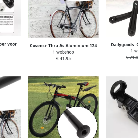
per voor
Dailygoods-
Cosensi- Thru As Aluminium 124
90 mm
1 w
Hoogwaardi
1 webshop
mm Steekas Vervangend
r en Veer
€ 71,
Duurzaam 
€ 41,95
Onderdeel Compatibel met
ietsen
Fietskrukas 
M12x1 0 mm Ideaal voor
abiliteit
voor BMX en El
Mountainbike Racefiets
Kru