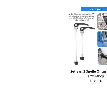
Set van 2 Snelle Ontg
1 webshop
Skewers voor Fietsen 
€ 30,84
voor 66cm Wielen Vo
Achterwielen Ideaa
Racefietsen en Mount