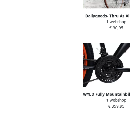
Dailygoods- Thru As 
1 webshop
124 mm Steekas Ver
€ 30,95
Onderdeel Compatib
M12x1 0 mm Ideaal
Mountainbike Race
WYLD Fully Mountainbik
1 webshop
– Zwart Oranje – 21 ver
€ 359,95
– Framemaat 47