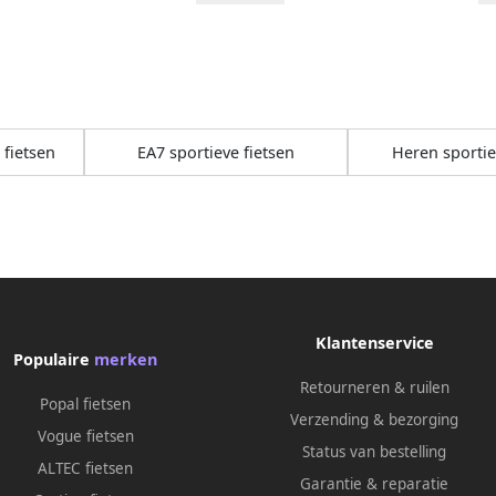
 fietsen
EA7 sportieve fietsen
Heren sportie
Klantenservice
Populaire
merken
Retourneren & ruilen
Popal fietsen
Verzending & bezorging
Vogue fietsen
Status van bestelling
ALTEC fietsen
Garantie & reparatie