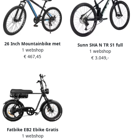
26 Inch Mountainbike met
Sunn SHA N TR S1 full
1 webshop
21 Versnellingen en
1 webshop
suspension mountainbike
€ 467,45
Schijfrem voor en
€ 3.049,-
Fatbike EB2 Ebike Gratis
1 webshop
Alarm bidonhouder slot