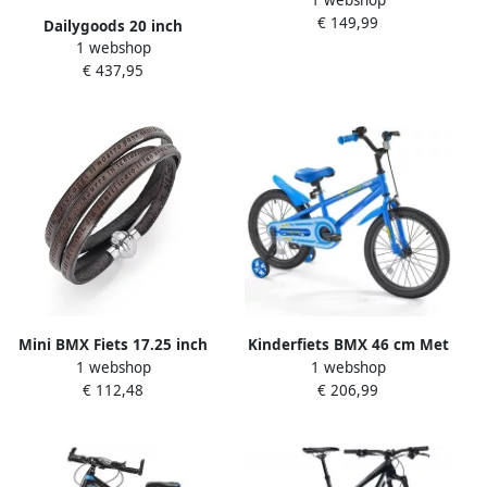
speelfiets met zijwieltjes
€ 149,99
blauw verstelbare stoel arm
Dailygoods 20 inch
leuning BMX stijl 14 inch
1 webshop
mountainbike 7 snelheden
staal
€ 437,95
in hoogte verstelbare
kinderfiets voor MTB
kinderfiets met
Mini BMX Fiets 17.25 inch
Kinderfiets BMX 46 cm Met
1 webshop
1 webshop
TT Blauw
zijwieltjes Aanbevolen
€ 112,48
€ 206,99
lengte 110-140 cm Stevig
frame Eenvoudig te
monteren Blauw