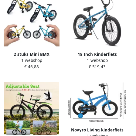
2 stuks Mini BMX
18 Inch Kinderfiets
1 webshop
1 webshop
vingerfiets MTB model
Freestyle BMX Fiets voor en
€ 46,88
€ 519,43
decoratie fiets gegoten
Ideaal voor Beginners
speelgoed Mini Bend fiets
model racefiets
mountainbike
Novyro Living kinderfiets
1 webshop