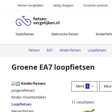
Fietsen vergelijken
Veilig shoppen
Grootste aanbod...
Stadsfietsen
Elektrische fietsen
Kinderfiet
Fietsen
EA7
Kinderfietsen
Loopfietsen
Groene EA7 loopfietsen
Kinderfietsen
Merk
1
Kleu
Jongensfietsen
Kinder-mountainbikes
11 resultaten:
Loopfietsen
Meisjesfietsen