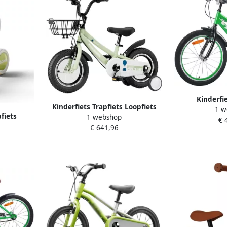
Kinderfi
Kinderfiets Trapfiets Loopfiets
1 w
Fietstraining S
fiets
1 webshop
Buiten Spelen Met Zijwieltjes 12
€ 
18 in
et witte
€ 641,96
Inch Groen
r