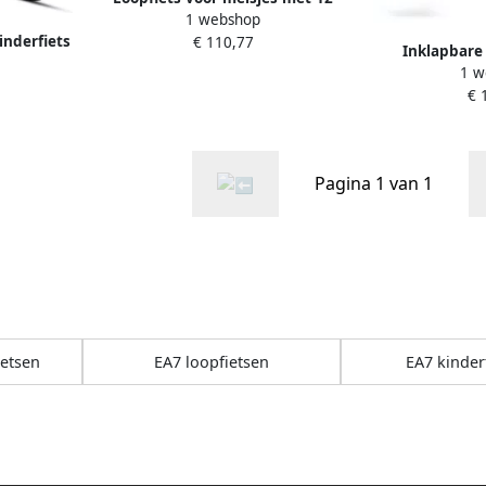
1 webshop
inch wielen verstelbaar stuur en
inderfiets
€ 110,77
zadel ideaal voor kinderen van 2
Inklapbare 
r met d en
tot 5 jaar
1 w
Kinderen v
€ 
Buitenspee
Pagina 1 van 1
ietsen
EA7 loopfietsen
EA7 kinder