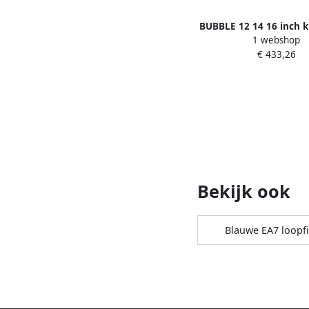
BUBBLE 12 14 16 inch k
1 webshop
voor en van 3 tot 8 jaa
€ 433,26
stabilisatoren
Bekijk ook
Blauwe EA7 loopf