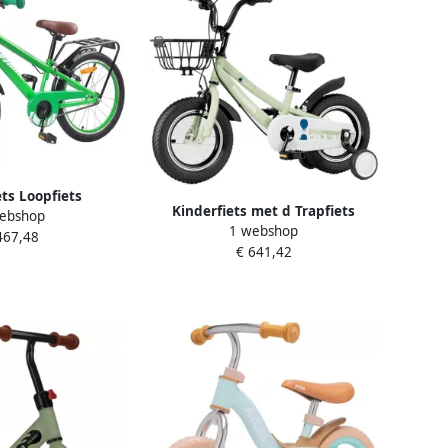
ets Loopfiets
Kinderfiets met d Trapfiets
ebshop
tabiel stalen frame
1 webshop
loopfiets Buiten spelen Inclusief
467,48
ch Groen
€ 641,42
zijwieltjes 16 inch Groen