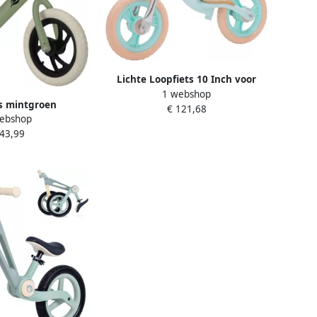
Lichte Loopfiets 10 Inch voor
1 webshop
Peuters Eerste Fiets Zonder
s mintgroen
€ 121,68
Trappers
ebshop
 43,99