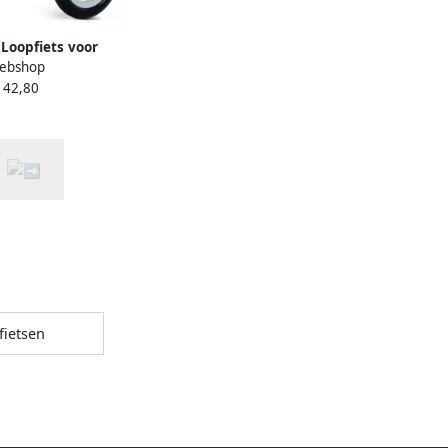
Loopfiets voor
ebshop
an 2 tot 5 Jaar
142,80
lgoed voor en
fietsen