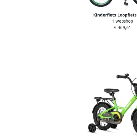
Kinderfiets Loopfiet
1 webshop
spelen Verstelbaar s
€ 469,61
zadel 18 inch wiele