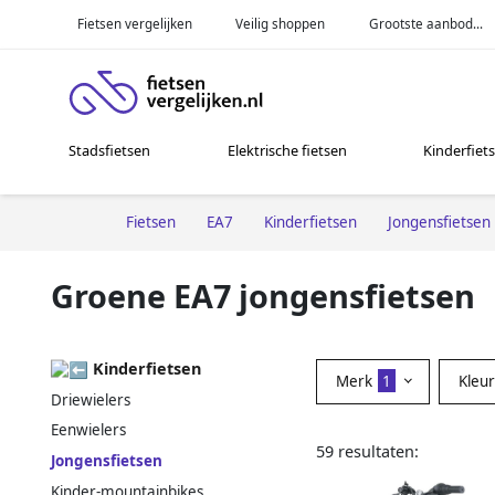
Fietsen vergelijken
Veilig shoppen
Grootste aanbod...
Stadsfietsen
Elektrische fietsen
Kinderfiet
Fietsen
EA7
Kinderfietsen
Jongensfietsen
Groene EA7 jongensfietsen
Kinderfietsen
Merk
1
Kleu
Driewielers
Eenwielers
59 resultaten:
Jongensfietsen
Kinder-mountainbikes