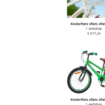
Kinderfiets sfiets sfi
1 webshop
Fietsen Met Zijwieltje
€ 677,24
Groen
Kinderfiets sfiets sfie
1 webshop
Fietsen Stabiel Stalen