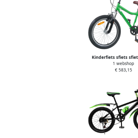
Kinderfiets sfiets sfie
1 webshop
Spelen In Hoogte Verst
€ 583,15
inch Groen