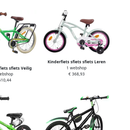
Kinderfiets sfiets sfiets Leren
1 webshop
Fietsen Verstelbaar Zadel Stuur
iets sfiets Veilig
€ 368,93
ebshop
14 inch Lichtgroen
elbaar Stuur Zadel
610,44
ch Groen