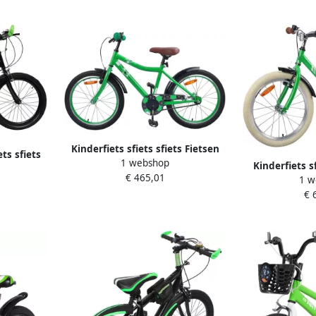
Kinderfiets sfiets sfiets Fietsen
ets sfiets
1 webshop
Leren Verstelbaar Stuur Zadel 18
Kinderfiets sf
recisie
€ 465,01
inch Groen
1 w
Fietsen Verst
 Groen
€ 
24 in