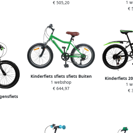
1 w
€ 505,20
Fietsen Teru
Zadel 120-135 cm Groen
€ 
Lic
Kinderfiets sfiets sfiets Buiten
Kinderfiets 20
1 webshop
spelen Verstelbaar stuur zadel 20
1 w
Veilig Fietsen
€ 644,97
inch Groen
€ 
inc
gensfiets
Fietsen
20 Inch