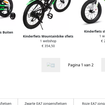
Kinderfiets s
ts Buiten
1 w
Kinderfiets Mountainbike sfiets
Fietsen Inclus
 16 Inch
1 webshop
€ 
sfiets Buiten Fietsen 7
12-20 
€ 354,50
Versnellingen 20 inch Groen
Pagina 1 van 2
fietsen
Zwarte EA7 jongensfietsen
Roze EA7 jong