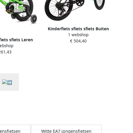
Kinderfiets sfiets sfiets Buiten
1 webshop
Fietsen 7 Versnellingen 20 inch
fiets sfiets Leren
€ 504,40
Groen
ebshop
ief d en Waterfles
261,43
inch Groen
ensfietsen
Witte EA7 jongensfietsen