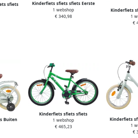
Kinderfiets sfiets sfiets Eerste
ts sfiets
1 webshop
Fiets Verstelbaar Stuur Zadel 12
Kinderfiets s
sen 7
€ 340,98
1 w
inch Groen
Fietsen Met Z
h Groen
€ 
Neo
Kinderfiets sfiets sfiets
Kinderfiets sf
ts Buiten
1 webshop
Fietstraining Spelen Stabiel
1 w
Fietsen Klassi
14 Inch
€ 465,23
Stalen Frame 18 inch Groen
€ 
Lic