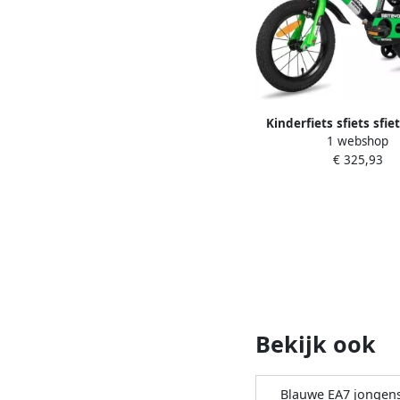
Kinderfiets sfiets sfie
1 webshop
Spelen Met Zijwieltjes
€ 325,93
Groen
Bekijk ook
Blauwe EA7 jongens