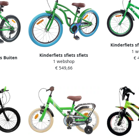
Kinderfiets sf
1 w
Spelen Verste
Kinderfiets sfiets sfiets
ts Buiten
€ 
18 in
1 webshop
Fietstraining Buiten Stabiel
elbaar 20
€ 549,66
Stalen Frame 22 inch Groen