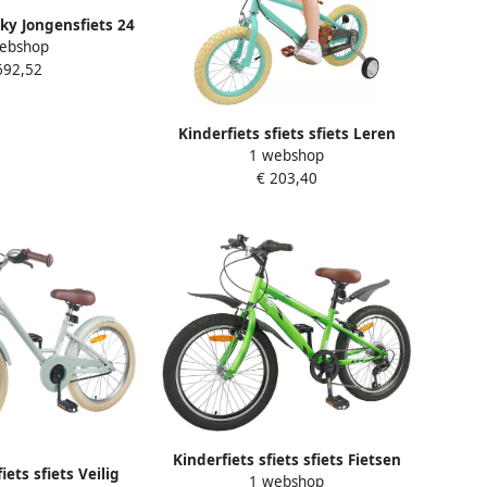
cky Jongensfiets 24
ebshop
Fietsen Shimano
692,52
ellingen 24 inch
roen
Kinderfiets sfiets sfiets Leren
1 webshop
Fietsen Verstelbaar Frame 14
€ 203,40
inch Donkergroen
Kinderfiets sfiets sfiets Fietsen
iets sfiets Veilig
1 webshop
Buiten 6 Versnellingen 24 inch