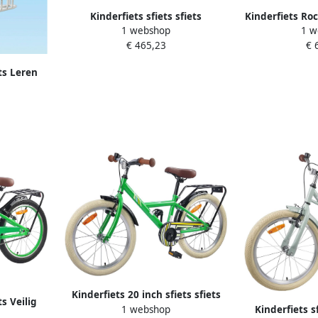
Kinderfiets sfiets sfiets
Kinderfiets Ro
1 webshop
1 w
Fietstraining Vrije Tijd Stabiel
inch Buiten 
€ 465,23
€ 
Stalen Frame 18 inch Groen
Nexus 3 versn
G
ets Leren
s 18 inch
Kinderfiets 20 inch sfiets sfiets
ts Veilig
1 webshop
Kinderfiets sf
Vrije Tijd Verstelbaar Stuur en
 Frame 18