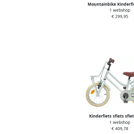
Mountainbike Kinderfie
1 webshop
sfiets Buiten Fiet
€ 299,95
Versnellingen 20 Inc
Kinderfiets sfiets sfie
1 webshop
Spelen Stalen Frame 
€ 409,78
Lichtgroen