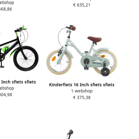
ebshop
gtraprem 20 inch
€ 635,21
Groen
568,86
htgroen
 Inch sfiets sfiets
Kinderfiets 16 Inch sfiets sfiets
ebshop
 7 Versnellingen 20
1 webshop
Buiten Fietsen Klassiek Tijdloos
304,98
h Groen
€ 375,38
Ontwerp 16 inch Lichtgroen