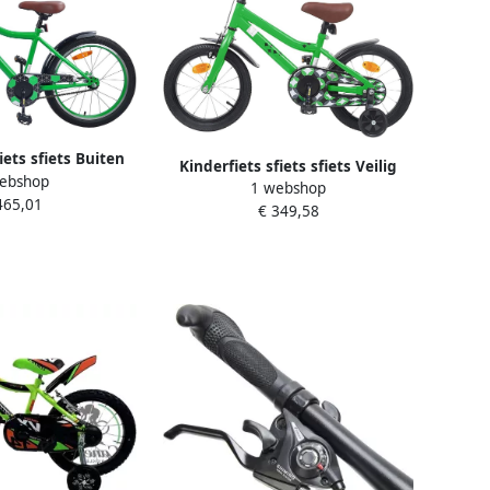
iets sfiets Buiten
Kinderfiets sfiets sfiets Veilig
ebshop
lbaar Stuur Zadel
1 webshop
Leren Fietsen Verstelbaar Stuur
465,01
ch Groen
€ 349,58
Zadel 16 Inch Groen