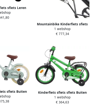
fiets sfiets Leren
ebshop
ijwieltjes 14 inch
441,80
n Groen
Mountainbike Kinderfiets sfiets
1 webshop
sfiets Buiten Fietsen Met
€ 777,34
Spatborden 24 inch Groen
iets sfiets Buiten
Kinderfiets sfiets sfiets Buiten
ebshop
ek Ontwerp 16 Inch
1 webshop
spelen Klassiek ontwerp 16 inch
375,38
htgroen
€ 364,63
Groen