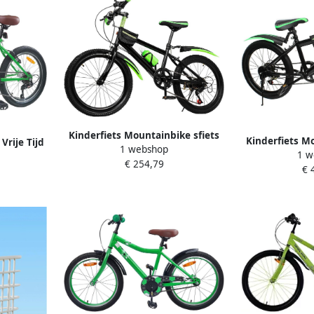
Kinderfiets Mountainbike sfiets
Kinderfiets M
 Vrije Tijd
1 webshop
sfiets Buitenspelen Fietsen
1 w
sfiets Buit
ch Groen
€ 254,79
Koolstofstalen Frame 20 inch
€ 
Frame van Koo
Groen
G