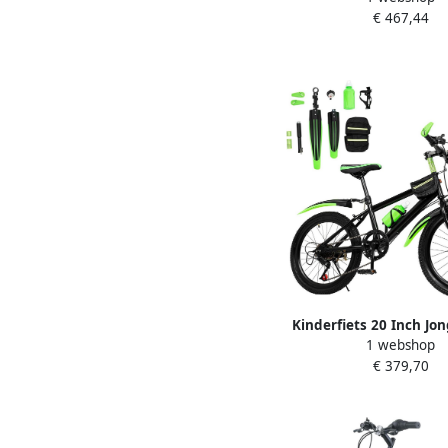
€ 467,44
inch Groen
Kinderfiets 20 Inch Jon
1 webshop
Mountainbike Buiten 
€ 379,70
Stevig Carbon Frame 
Groen