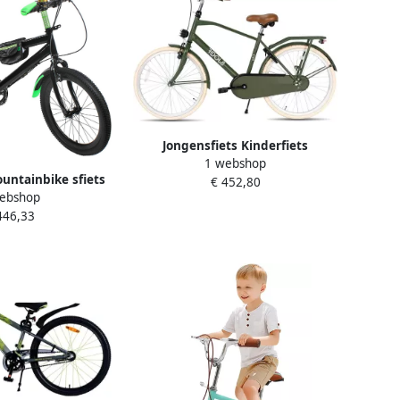
Jongensfiets Kinderfiets
1 webshop
Stadsfiets Naar School Aluminium
ountainbike sfiets
€ 452,80
Onderdelen 22 inch Legergroen
ebshop
enspelen Vervoer
446,33
lstofstaal 20 inch
roen