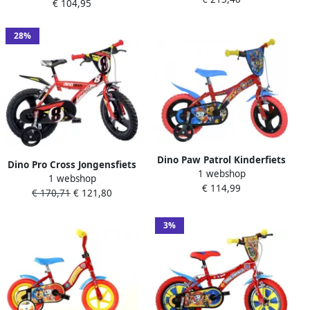
€ 104,95
Jongensfiets Rood
28%
Dino Paw Patrol Kinderfiets
Dino Pro Cross Jongensfiets
1 webshop
12 Inch van 2-4 Jaar met
1 webshop
Kinderfiets voor Jongens 14
€ 114,99
Zijwieltjes Jongensfiets
€ 170,71
€ 121,80
Inch 24 cm Knijprem Rood
Rood
Zwart
3%