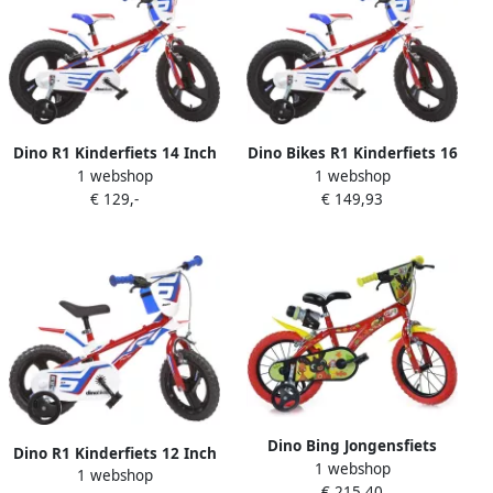
Dino R1 Kinderfiets 14 Inch
Dino Bikes R1 Kinderfiets 16
1 webshop
1 webshop
van 3-5 Jaar met Zijwieltjes
Inch van 4-6 Jaar met
€ 129,-
€ 149,93
Jongensfiets Rood
Zijwieltjes Jongensfiets
Rood
Dino Bing Jongensfiets
Dino R1 Kinderfiets 12 Inch
1 webshop
Kinderfiets voor Jongens 14
1 webshop
van 2-4 Jaar met Zijwieltjes
€ 215,40
Inch 24 cm Knijprem Rood