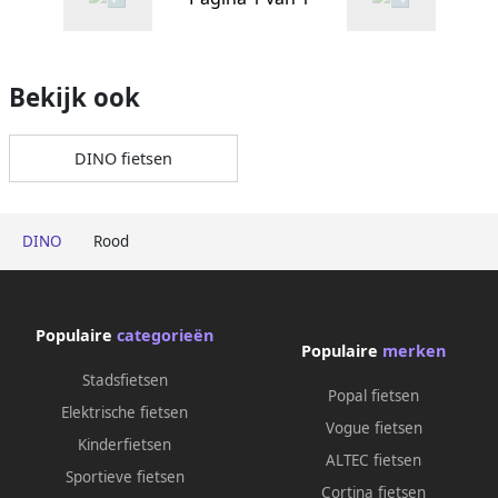
Bekijk ook
DINO fietsen
DINO
Rood
Populaire
categorieën
Populaire
merken
Stadsfietsen
Popal fietsen
Elektrische fietsen
Vogue fietsen
Kinderfietsen
ALTEC fietsen
Sportieve fietsen
Cortina fietsen