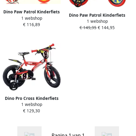
Dino Paw Patrol Kinderfiets
Dino Paw Patrol Kinderfiets
1 webshop
10 Inch van 1-3 Jaar met
1 webshop
14 Inch Rood Met Zijwieltjes
€ 116,89
Zijwieltjes Jongensfiets
€ 149,95
€ 144,95
Geschikt voor 3 tot 5 Jaar
Rood
98-108 cm
Dino Pro Cross Kinderfiets
1 webshop
16 Inch van 4-6 Jaar met
€ 129,30
Zijwieltjes Jongensfiets
Rood
Pagina 1 van 1