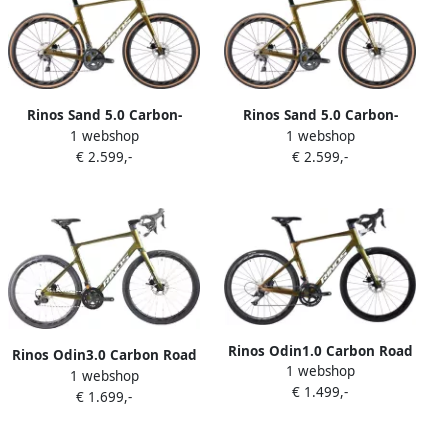
Rinos Sand 5.0 Carbon-
Rinos Sand 5.0 Carbon-
1 webshop
1 webshop
GravelFiets Gravel bike met
GravelFiets Gravel bike met
€ 2.599,-
€ 2.599,-
SHI O Ultegra R8000 22
SHI O Ultegra R8000 22
versnellingen en schijfrem
versnellingen en schijfrem
lichte fiets voor en Wielen
lichte fiets voor en Wielen
van koolstofvezel 700 x 40C
van koolstofvezel 700 x 40C
Kameleon Goud-Groen 58
Kameleon Goud-Groen 50
cm
Rinos Odin1.0 Carbon Road
Rinos Odin3.0 Carbon Road
1 webshop
RaceFiets met Shi o SORA 18
1 webshop
RaceFiets met SHI O 105 ST-
€ 1.499,-
versnellingen en schijfrem
€ 1.699,-
R7000 22 versnellingen en
lichte fiets voor en 700 x
schijfrem lichte fiets voor
40C Kameleon Goud Groent
en 700 x 40C Kameleon