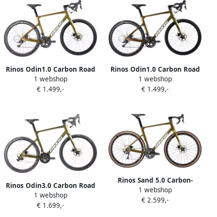
50
Goud Groent 58 -- 2023
Rinos Odin1.0 Carbon Road
Rinos Odin1.0 Carbon Road
1 webshop
1 webshop
RaceFiets met Shi o SORA 18
RaceFiets met Shi o SORA 18
€ 1.499,-
€ 1.499,-
versnellingen en schijfrem
versnellingen en schijfrem
lichte fiets voor en 700 x
lichte fiets voor en 700 x
40C Kameleon Goud Groent
40C Kameleon Goud Groent
58
56
Rinos Sand 5.0 Carbon-
Rinos Odin3.0 Carbon Road
1 webshop
GravelFiets Gravel bike met
1 webshop
RaceFiets met SHI O 105 ST-
€ 2.599,-
SHI O Ultegra R8000 22
€ 1.699,-
R7000 22 versnellingen en
versnellingen en schijfrem
schijfrem lichte fiets voor