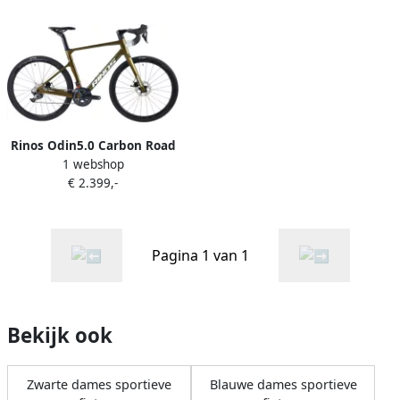
lichte fiets voor en Wielen
en 700 x 40C Kameleon
van koolstofvezel 700 x 40C
Goud Groent 56 --2023
Kameleon Goud-Groen 56
cm
Rinos Odin5.0 Carbon Road
1 webshop
Racefiets met SHI O Ultegra
€ 2.399,-
R8000 22 versnellingen en
schijfrem lichte fiets voor
en Wielen van koolstofvezel
700 x 40C Kameleon Goud
Pagina 1 van 1
Groen 56
Bekijk ook
Zwarte dames sportieve
Blauwe dames sportieve