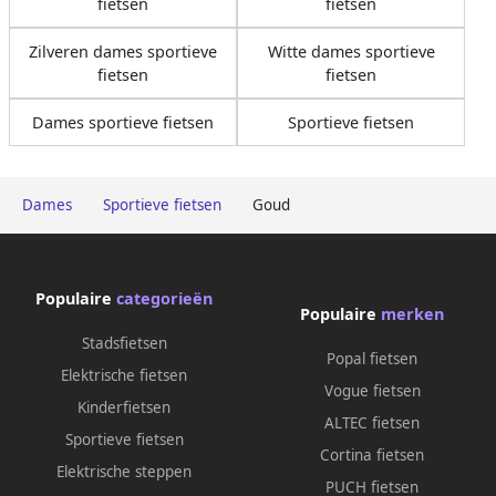
fietsen
fietsen
Zilveren dames sportieve
Witte dames sportieve
fietsen
fietsen
Dames sportieve fietsen
Sportieve fietsen
Dames
Sportieve fietsen
Goud
Populaire
categorieën
Populaire
merken
Stadsfietsen
Popal fietsen
Elektrische fietsen
Vogue fietsen
Kinderfietsen
ALTEC fietsen
Sportieve fietsen
Cortina fietsen
Elektrische steppen
PUCH fietsen