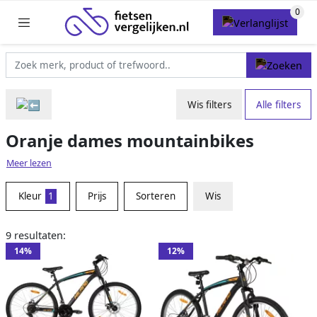
Wis filters
Alle filters
Oranje dames mountainbikes
Meer lezen
Kleur
1
Prijs
Sorteren
Wis
9 resultaten:
14%
12%