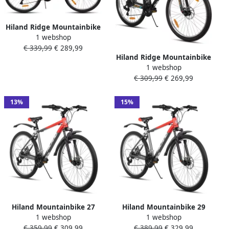
Hiland Ridge Mountainbike
1 webshop
27 Inch 18 Versnellingen
€ 339,99
€ 289,99
Robuust Stalen Frame
Hiland Ridge Mountainbike
Dubbele Schijfrem MTB voor
1 webshop
26 Inch 18 Versnellingen
&
€ 309,99
€ 269,99
Robuust Stalen Frame
Dubbele Schijfrem MTB voor
&
13%
15%
Hiland Mountainbike 27
Hiland Mountainbike 29
1 webshop
1 webshop
Inch 18 Versnellingen
Inch 18 Versnellingen
€ 359,99
€ 309,99
€ 389,99
€ 329,99
Mechanische Schijfrem
Mechanische Schijfrem