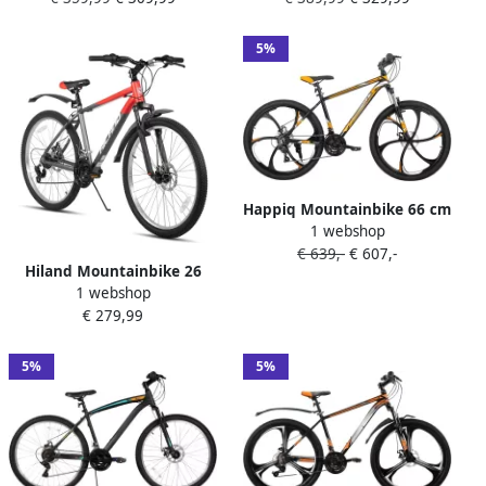
Verende Voorvork MTB voor
Verende Voorvork MTB voor
&
&
5%
Happiq Mountainbike 66 cm
1 webshop
– Voor en Off-Road en
€ 639,-
€ 607,-
Dagelijks Gebruik – 21
Hiland Mountainbike 26
Versnellingen MTB met
1 webshop
Inch 18 Versnellingen
Dubbele Mechanische
€ 279,99
Mechanische Schijfrem
Schijfrem – Aluminium
Verende Voorvork MTB voor
Frame met Spatborden –
&
5%
5%
Oranje