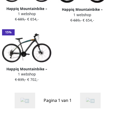
Happiq Mountainbike –
Happiq Mountainbike –
1 webshop
Voor en – 18 versnellingen
1 webshop
Voor en – 18 versnellingen 3
€ 689,-
€ 654,-
voorverende vork dubbele
€ 689,-
€ 654,-
spaken schijfremfiets –
mechanische schijfrem – 66
Aluminium Oranje 66 cm
cm oranje
15%
Happiq Mountainbike –
1 webshop
Voor en – 18 versnellingen
€ 835,-
€ 702,-
voorverende vork dubbele
mechanische schijfrem – 66
cm oranje
Pagina 1 van 1